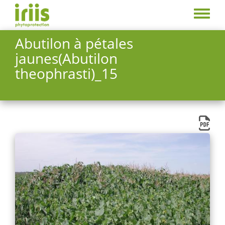
Aller
au
Toggle
contenu
menu
Abutilon à pétales
principal
jaunes(Abutilon
theophrasti)_15