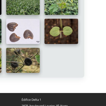
Édifice Delta 1
e
2875, boulevard Laurier, 9
étage