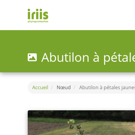
Aller
au
contenu
principal
Toggle
menu
Abutilon à pétal
Accueil
Nœud
Abutilon à pétales jaune