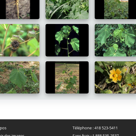
pos
Téléphone :
418 523-5411
ir des images
Sans frais :
1 888 535-2537