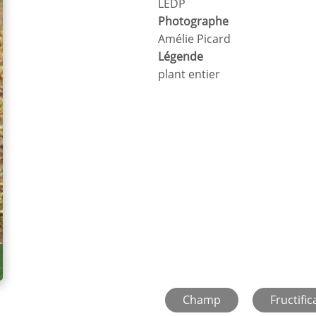
LEDP
Photographe
Amélie Picard
Légende
plant entier
Champ
Fructific