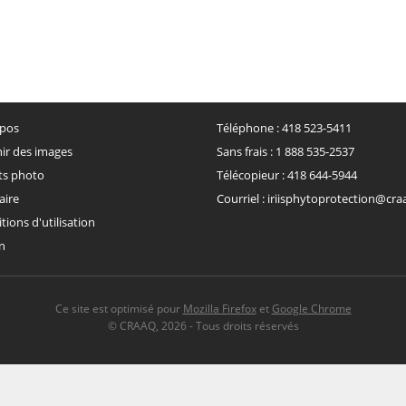
pos
Téléphone :
418 523-5411
ir des images
Sans frais :
1 888 535-2537
ts photo
Télécopieur :
418 644-5944
aire
Courriel :
iriisphytoprotection@cra
ions d'utilisation
n
Ce site est optimisé pour
Mozilla Firefox
et
Google Chrome
©
CRAAQ
,
2026
Tous droits réservés