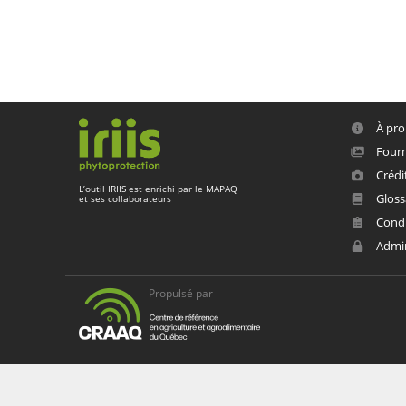
À pro
Fourn
Crédi
L’outil
IRIIS
est enrichi par le
MAPAQ
Gloss
et ses collaborateurs
Condit
Admi
Propulsé par