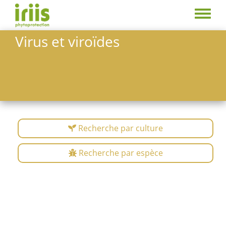
Aller
au
Toggle
contenu
menu
Virus et viroïdes
principal
Recherche par culture
Recherche par espèce