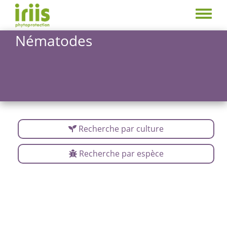
Skip
to
Toggle
main
menu
Nématodes
content
Recherche par culture
Recherche par espèce